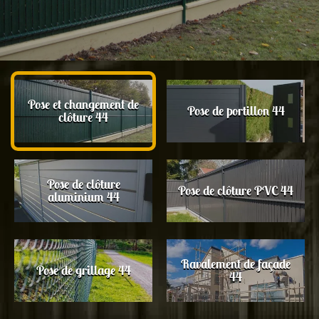
Pose et changement de
Pose de portillon 44
clôture 44
Pose de clôture
Pose de clôture PVC 44
aluminium 44
Ravalement de façade
Pose de grillage 44
44