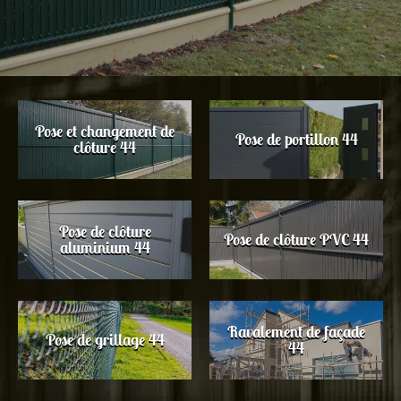
Pose et changement de
Pose de portillon 44
clôture 44
Pose de clôture
Pose de clôture PVC 44
aluminium 44
Ravalement de façade
Pose de grillage 44
44