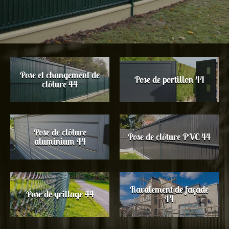
Pose et changement de
Pose de portillon 44
clôture 44
Pose de clôture
Pose de clôture PVC 44
aluminium 44
Ravalement de façade
Pose de grillage 44
44