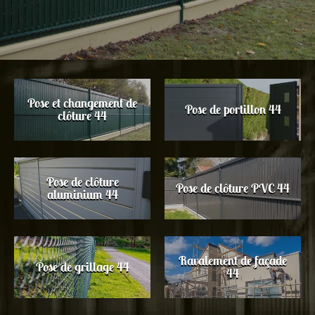
Pose et changement de
Pose de portillon 44
clôture 44
Pose de clôture
Pose de clôture PVC 44
aluminium 44
Ravalement de façade
Pose de grillage 44
44