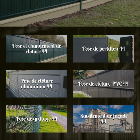
Pose et changement de
Pose de portillon 44
clôture 44
Pose de clôture
Pose de clôture PVC 44
aluminium 44
Ravalement de façade
Pose de grillage 44
44