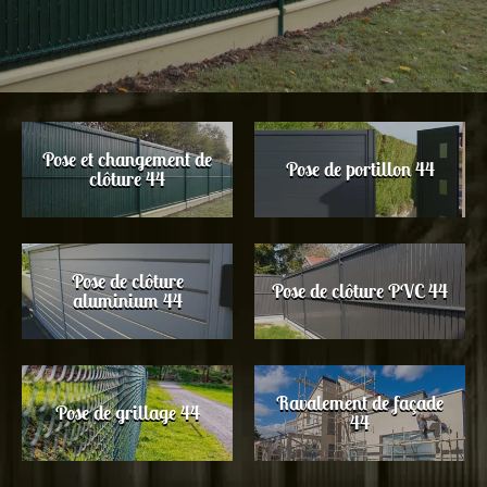
Pose et changement de
Pose de portillon 44
clôture 44
Pose de clôture
Pose de clôture PVC 44
aluminium 44
Ravalement de façade
Pose de grillage 44
44