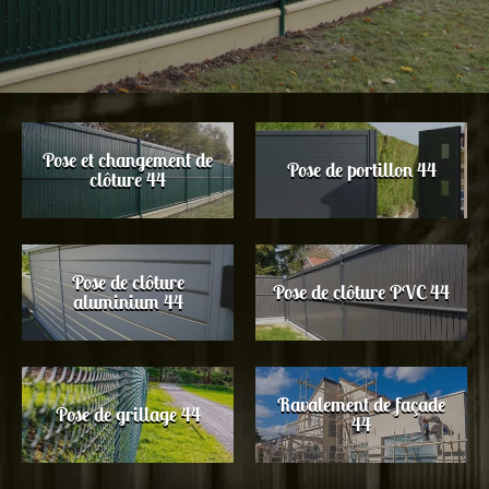
Pose et changement de
Pose de portillon 44
clôture 44
Pose de clôture
Pose de clôture PVC 44
aluminium 44
Ravalement de façade
Pose de grillage 44
44