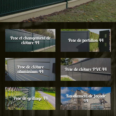
Pose et changement de
Pose de portillon 44
clôture 44
Pose de clôture
Pose de clôture PVC 44
aluminium 44
Ravalement de façade
Pose de grillage 44
44