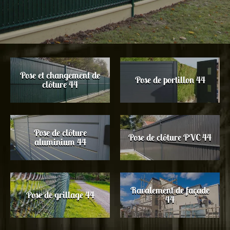
Pose et changement de
Pose de portillon 44
clôture 44
Pose de clôture
Pose de clôture PVC 44
aluminium 44
Ravalement de façade
Pose de grillage 44
44