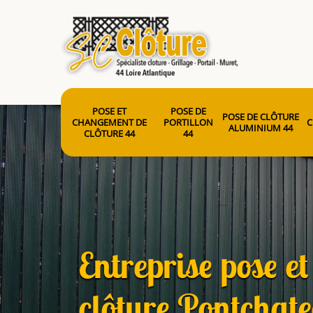
POSE ET
POSE DE
POSE DE CLÔTURE
CHANGEMENT DE
PORTILLON
C
ALUMINIUM 44
CLÔTURE 44
44
Entreprise pose e
clôture Pontchat