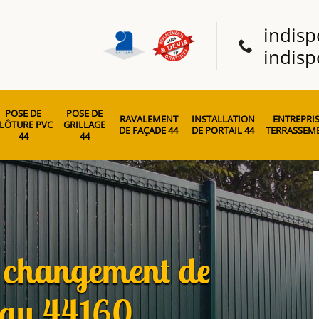
indisp
indisp
POSE DE
POSE DE
RAVALEMENT
INSTALLATION
ENTREPRIS
LÔTURE PVC
GRILLAGE
DE FAÇADE 44
DE PORTAIL 44
TERRASSEME
44
44
t changement de
eau 44160