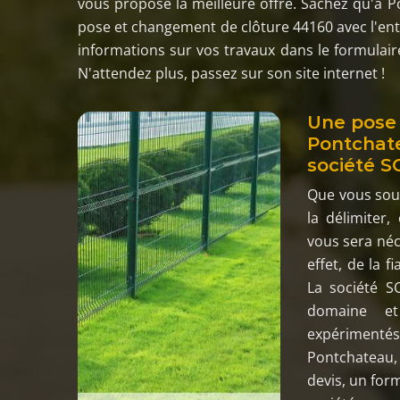
vous propose la meilleure offre. Sachez qu'à P
pose et changement de clôture 44160 avec l'entr
informations sur vos travaux dans le formulaire
N'attendez plus, passez sur son site internet !
Une pose
Pontchate
société S
Que vous souh
la délimiter,
vous sera néce
effet, de la fi
La société 
domaine et
expérimenté
Pontchateau,
devis, un form