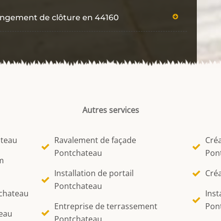
hangement de clôture en 44160
Autres services
ateau
Ravalement de façade
Créa
Pontchateau
Pon
m
Installation de portail
Créa
Pontchateau
tchateau
Inst
Entreprise de terrassement
Pon
teau
Pontchateau