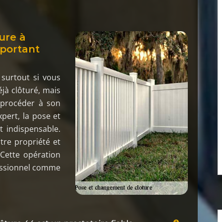
ure à
mportant
 surtout si vous
déjà clôturé, mais
 procéder à son
pert, la pose et
 indispensable.
tre propriété et
 Cette opération
fessionnel comme