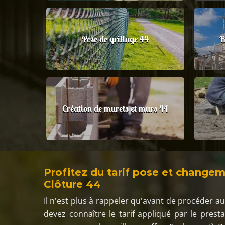
Pose de grillage 44
R
Création de murets et murs 44
Profitez du tarif pose et change
Clôture 44
Il n'est plus à rappeler qu'avant de procéder 
devez connaître le tarif appliqué par le prest