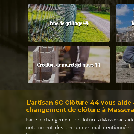
Pose de grillage 44
R
Création de murets et murs 44
L'artisan SC Clôture 44 vous aide
changement de clôture à Masser
Faire le changement de clôture à Masserac aide 
notamment des personnes malintentionnées o