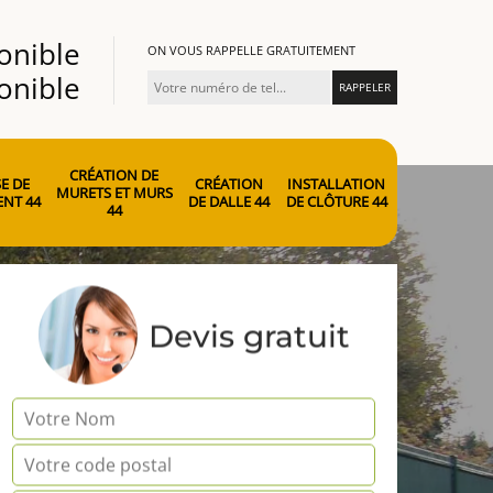
onible
ON VOUS RAPPELLE GRATUITEMENT
onible
CRÉATION DE
E DE
CRÉATION
INSTALLATION
MURETS ET MURS
NT 44
DE DALLE 44
DE CLÔTURE 44
44
Devis gratuit