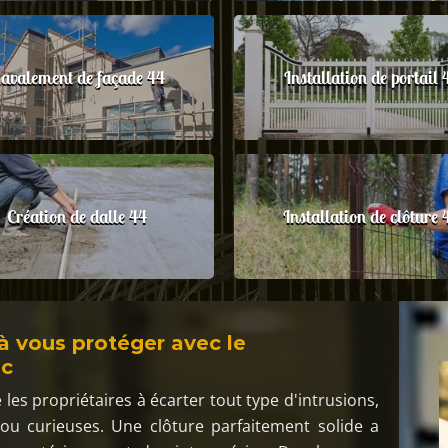
avalement de façade 44
Installation de portail 
Création de dalle 44
Installation de clôture 
 à vous protéger avec le
ac
les propriétaires à écarter tout type d'intrusions,
u curieuses. Une clôture parfaitement solide a