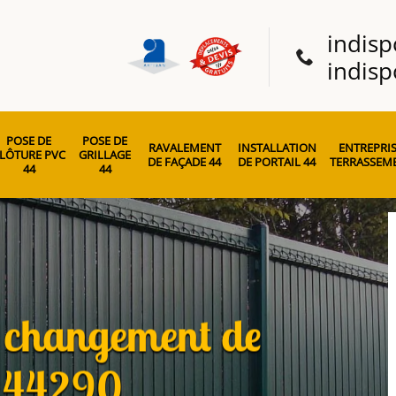
indisp
indisp
POSE DE
POSE DE
RAVALEMENT
INSTALLATION
ENTREPRIS
LÔTURE PVC
GRILLAGE
DE FAÇADE 44
DE PORTAIL 44
TERRASSEME
44
44
t changement de
c 44290