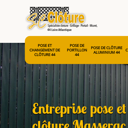
POSE ET
POSE DE
POSE DE CLÔTURE
CHANGEMENT DE
PORTILLON
C
ALUMINIUM 44
CLÔTURE 44
44
Entreprise pose e
clôture Massera