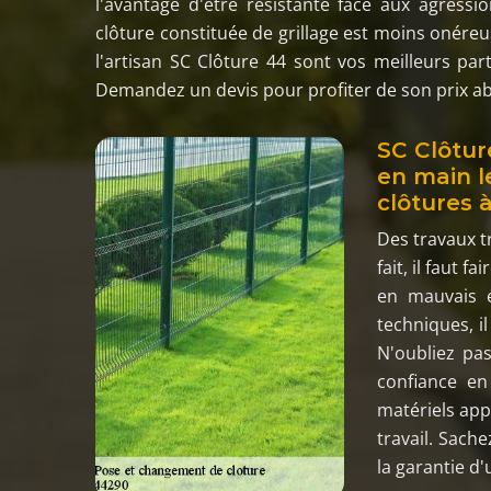
l'avantage d'être résistante face aux agressi
clôture constituée de grillage est moins onéreus
l'artisan SC Clôture 44 sont vos meilleurs part
Demandez un devis pour profiter de son prix a
SC Clôtur
en main l
clôtures 
Des travaux t
fait, il faut 
en mauvais é
techniques, il
N'oubliez pas
confiance en 
matériels app
travail. Sach
la garantie d'