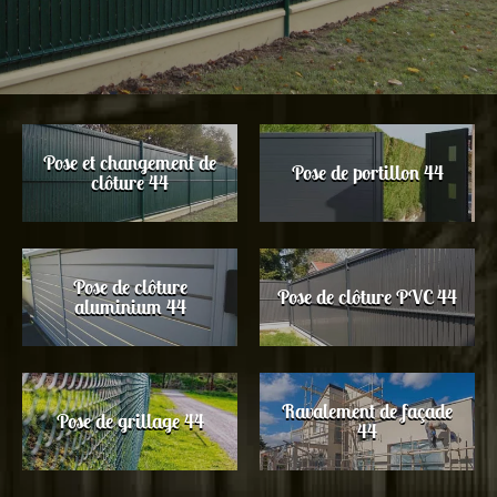
Pose et changement de
Pose de portillon 44
clôture 44
Pose de clôture
Pose de clôture PVC 44
aluminium 44
Ravalement de façade
Pose de grillage 44
44