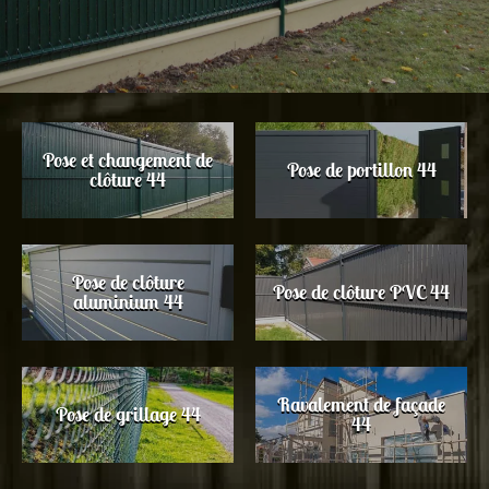
Pose et changement de
Pose de portillon 44
clôture 44
Pose de clôture
Pose de clôture PVC 44
aluminium 44
Ravalement de façade
Pose de grillage 44
44