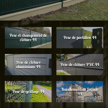
Pose et changement de
Pose de portillon 44
clôture 44
Pose de clôture
Pose de clôture PVC 44
aluminium 44
Ravalement de façade
Pose de grillage 44
44