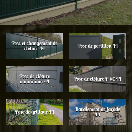
Pose et changement de
Pose de portillon 44
clôture 44
Pose de clôture
Pose de clôture PVC 44
aluminium 44
Ravalement de façade
Pose de grillage 44
44