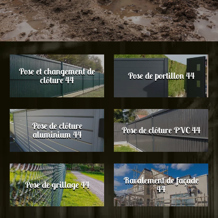
Pose et changement de
Pose de portillon 44
clôture 44
Pose de clôture
Pose de clôture PVC 44
aluminium 44
Ravalement de façade
Pose de grillage 44
44