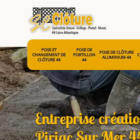
POSE ET
POSE DE
POSE DE CLÔTURE
CHANGEMENT DE
PORTILLON
C
ALUMINIUM 44
CLÔTURE 44
44
Entreprise créati
Piriac Sur Mer 