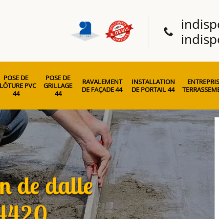
indisp
indisp
POSE DE
POSE DE
RAVALEMENT
INSTALLATION
ENTREPRIS
LÔTURE PVC
GRILLAGE
DE FAÇADE 44
DE PORTAIL 44
TERRASSEME
44
44
on de dalle
44420