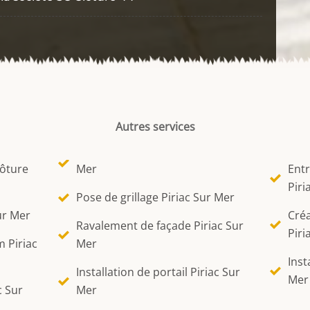
Autres services
lôture
Mer
Entr
Piri
Pose de grillage Piriac Sur Mer
ur Mer
Créa
Ravalement de façade Piriac Sur
Piri
 Piriac
Mer
Inst
Installation de portail Piriac Sur
Mer
c Sur
Mer