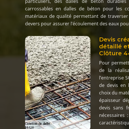
particuliers, des dalles de béton durable
carrossables en dalles de béton pour les col
matériaux de qualité permettant de traverser 
devers pour assurer l’écoulement des eaux pour 
Devis cré
détaillé e
Clôture 4
Pour permettr
de la réalis
l’entreprise 
de devis en 
choix du matér
épaisseur dép
devis sans 
nécessaires 
caractéristiq