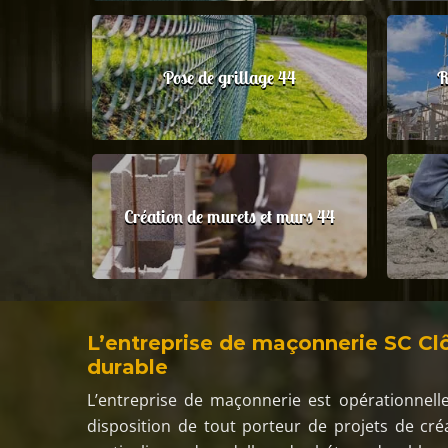
Pose de grillage 44
R
Création de murets et murs 44
L’entreprise de maçonnerie SC Clô
durable
L’entreprise de maçonnerie est opérationnell
disposition de tout porteur de projets de créa