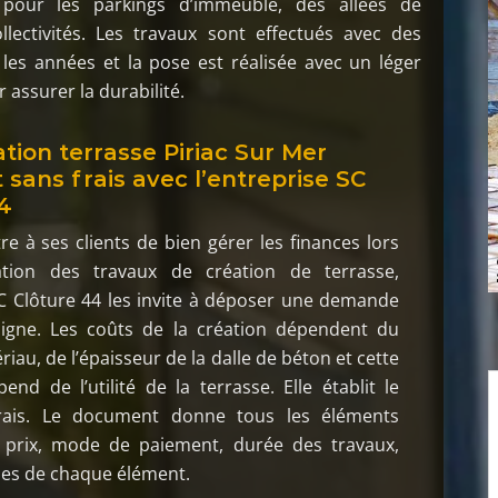
s pour les parkings d’immeuble, des allées de
lectivités. Les travaux sont effectués avec des
les années et la pose est réalisée avec un léger
assurer la durabilité.
ation terrasse Piriac Sur Mer
t sans frais avec l’entreprise SC
4
e à ses clients de bien gérer les finances lors
ation des travaux de création de terrasse,
SC Clôture 44 les invite à déposer une demande
ligne. Les coûts de la création dépendent du
iau, de l’épaisseur de la dalle de béton et cette
end de l’utilité de la terrasse. Elle établit le
frais. Le document donne tous les éléments
: prix, mode de paiement, durée des travaux,
ues de chaque élément.