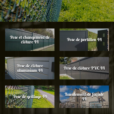
Pose et changement de
Pose de portillon 44
clôture 44
Pose de clôture
Pose de clôture PVC 44
aluminium 44
Ravalement de façade
Pose de grillage 44
44