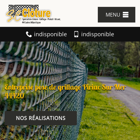
MENU
indisponible
indisponible
Entreprise pose de grillage Piriac Sur Mer
44420
NOS RÉALISATIONS