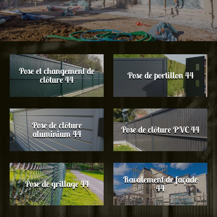
Pose et changement de
Pose de portillon 44
clôture 44
Pose de clôture
Pose de clôture PVC 44
aluminium 44
Ravalement de façade
Pose de grillage 44
44