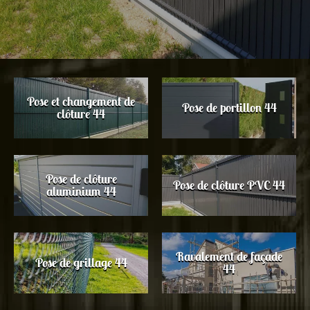
Pose et changement de
Pose de portillon 44
clôture 44
Pose de clôture
Pose de clôture PVC 44
aluminium 44
Ravalement de façade
Pose de grillage 44
44