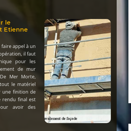
r le
t Etienne
faire appel à un
ération, il faut
nique pour les
valement de mur
 De Mer Morte,
tout le matériel
 une finition de
 rendu final est
pour avoir des