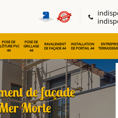
indisp
indisp
POSE DE
POSE DE
RAVALEMENT
INSTALLATION
ENTREPRIS
LÔTURE PVC
GRILLAGE
DE FAÇADE 44
DE PORTAIL 44
TERRASSEME
44
44
ement de façade
 Mer Morte