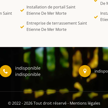
De 
Installation de portail Saint
m Saint
Etienne De Mer Morte
Inst
Eti
Entreprise de terrassement Saint
Etienne De Mer Morte
indisponible
indispo
indisponible
© 2022 - 2026 Tout droit réservé -
Mentions légales