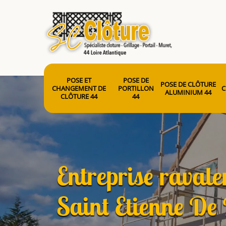
POSE ET
POSE DE
POSE DE CLÔTURE
CHANGEMENT DE
PORTILLON
C
ALUMINIUM 44
CLÔTURE 44
44
Entreprise raval
Saint Etienne De