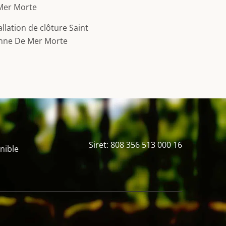
Mer Morte
allation de clôture Saint
enne De Mer Morte
Siret: 808 356 513 000 16
nible