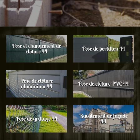
Pose et changement de
Pose de portillon 44
clôture 44
Pose de clôture
Pose de clôture PVC 44
aluminium 44
Ravalement de façade
Pose de grillage 44
44