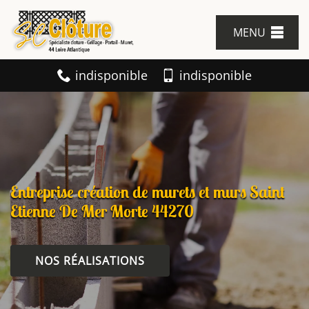
MENU
indisponible
indisponible
Entreprise création de murets et murs Saint
Etienne De Mer Morte 44270
NOS RÉALISATIONS