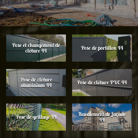
Pose et changement de
Pose de portillon 44
clôture 44
Pose de clôture
Pose de clôture PVC 44
aluminium 44
Ravalement de façade
Pose de grillage 44
44