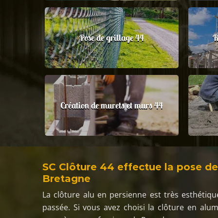
Pose de grillage 44
R
Création de murets et murs 44
SC Clôture 44 effectue la pose de
Bretagne
La clôture alu en persienne est très esthétiqu
passée. Si vous avez choisi la clôture en alu