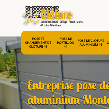
POSE ET
POSE DE
POSE DE CLÔTURE
CHANGEMENT DE
PORTILLON
C
ALUMINIUM 44
CLÔTURE 44
44
Entreprise pose de
aluminium Monto