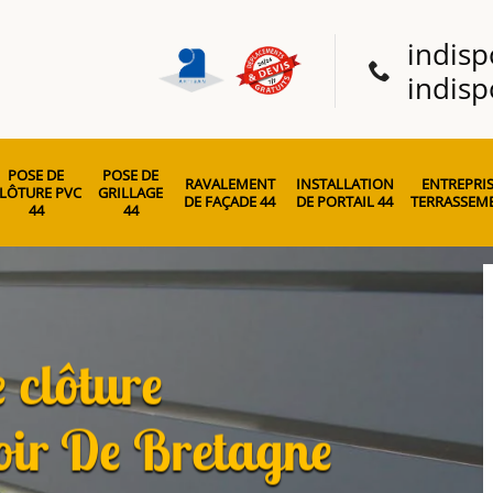
indisp
indisp
POSE DE
POSE DE
RAVALEMENT
INSTALLATION
ENTREPRIS
LÔTURE PVC
GRILLAGE
DE FAÇADE 44
DE PORTAIL 44
TERRASSEME
44
44
 clôture
ir De Bretagne