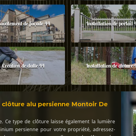
avalement de façade 44
Installation de portail 
Création de dalle 44
Installation de clôture 
 clôture alu persienne Montoir De
e. Ce type de clôture laisse également la lumière
minium persienne pour votre propriété, adressez-