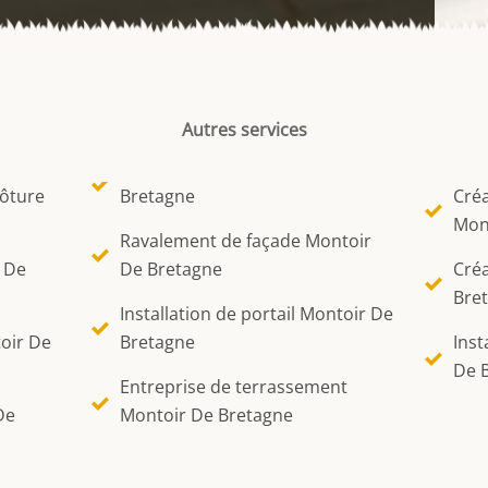
Autres services
lôture
Bretagne
Créa
Mon
Ravalement de façade Montoir
r De
De Bretagne
Créa
Bre
Installation de portail Montoir De
oir De
Bretagne
Inst
De 
Entreprise de terrassement
De
Montoir De Bretagne