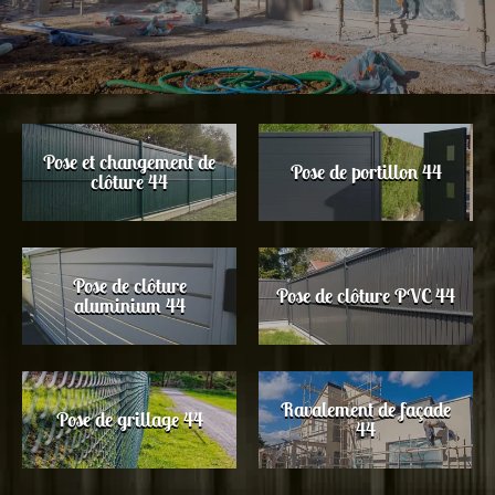
Pose et changement de
Pose de portillon 44
clôture 44
Pose de clôture
Pose de clôture PVC 44
aluminium 44
Ravalement de façade
Pose de grillage 44
44