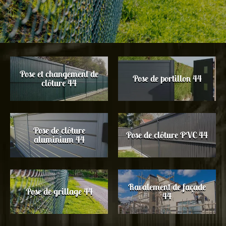
Pose et changement de
Pose de portillon 44
clôture 44
Pose de clôture
Pose de clôture PVC 44
aluminium 44
Ravalement de façade
Pose de grillage 44
44