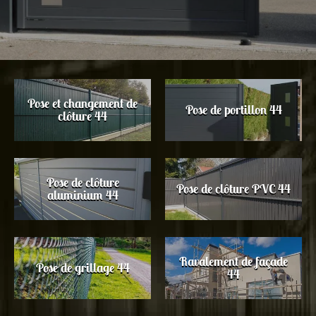
Pose et changement de
Pose de portillon 44
clôture 44
Pose de clôture
Pose de clôture PVC 44
aluminium 44
Ravalement de façade
Pose de grillage 44
44