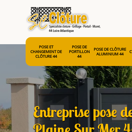
POSE ET
POSE DE
POSE DE CLÔTURE
CHANGEMENT DE
PORTILLON
C
ALUMINIUM 44
CLÔTURE 44
44
Entreprise pose de
Plaine Sur Mer 