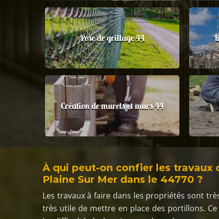
Pose de grillage 44
R
Création de murets et murs 44
À qui peut-on confier les travaux d
Plaine Sur Mer dans le 44770 ?
Les travaux à faire dans les propriétés sont trè
très utile de mettre en place des portillons. C