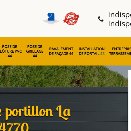
indisp
indisp
POSE DE
POSE DE
RAVALEMENT
INSTALLATION
ENTREPRIS
LÔTURE PVC
GRILLAGE
DE FAÇADE 44
DE PORTAIL 44
TERRASSEME
44
44
 portillon La
44770