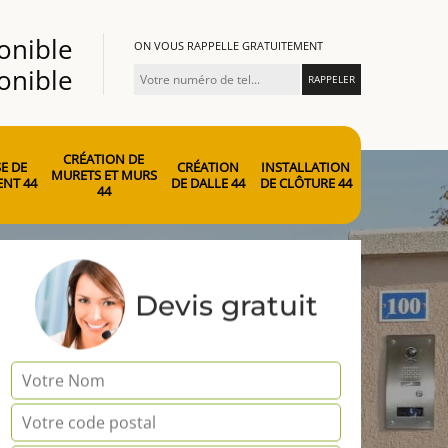
onible
ON VOUS RAPPELLE GRATUITEMENT
onible
CRÉATION DE
E DE
CRÉATION
INSTALLATION
MURETS ET MURS
NT 44
DE DALLE 44
DE CLÔTURE 44
44
Devis gratuit