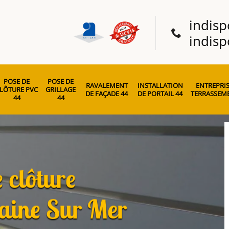
indisp
indisp
POSE DE
POSE DE
RAVALEMENT
INSTALLATION
ENTREPRIS
LÔTURE PVC
GRILLAGE
DE FAÇADE 44
DE PORTAIL 44
TERRASSEME
44
44
 clôture
aine Sur Mer