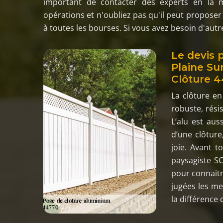
important de contacter des experts en la 
opérations et n'oubliez pas qu'il peut proposer 
à toutes les bourses. Si vous avez besoin d'autre
Le devis 
Plaine Su
Clôture 4
La clôture en
robuste, rési
L’alu est aus
d’une clôture
joie. Avant t
paysagiste SC
pour connaitre
jugées les me
la différence 