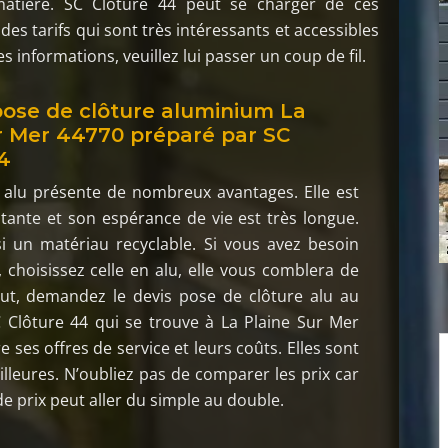
matière. SC Clôture 44 peut se charger de ces
des tarifs qui sont très intéressants et accessibles
s informations, veuillez lui passer un coup de fil.
pose de clôture aluminium La
r Mer 44770 préparé par SC
4
 alu présente de nombreux avantages. Elle est
stante et son espérance de vie est très longue.
si un matériau recyclable. Si vous avez besoin
, choisissez celle en alu, elle vous comblera de
out, demandez le devis pose de clôture alu au
 Clôture 44 qui se trouve à La Plaine Sur Mer
 ses offres de service et leurs coûts. Elles sont
illeures. N’oubliez pas de comparer les prix car
de prix peut aller du simple au double.