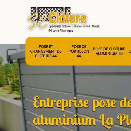
POSE ET
POSE DE
POSE DE CLÔTURE
CHANGEMENT DE
PORTILLON
C
ALUMINIUM 44
CLÔTURE 44
44
Entreprise pose de
aluminium La Pl