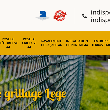
indisp
indisp
POSE DE
POSE DE
RAVALEMENT
INSTALLATION
ENTREPRIS
LÔTURE PVC
GRILLAGE
DE FAÇADE 44
DE PORTAIL 44
TERRASSEME
44
44
e grillage Lege