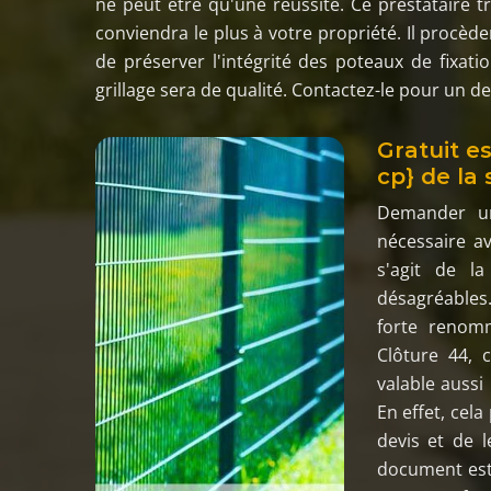
ne peut être qu'une réussite. Ce prestataire t
conviendra le plus à votre propriété. Il procède
de préserver l'intégrité des poteaux de fixatio
grillage sera de qualité. Contactez-le pour un de
Gratuit es
cp} de la
Demander un
nécessaire av
s'agit de l
désagréables
forte renom
Clôture 44, 
valable aussi
En effet, cel
devis et de l
document est