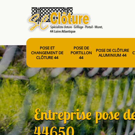
POSE ET
POSE DE
POSE DE CLÔTURE
CHANGEMENT DE
PORTILLON
C
ALUMINIUM 44
CLÔTURE 44
44
Entreprise pose d
44650