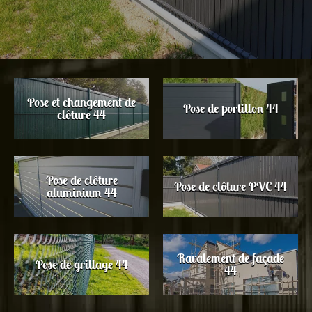
Pose et changement de
Pose de portillon 44
clôture 44
Pose de clôture
Pose de clôture PVC 44
aluminium 44
Ravalement de façade
Pose de grillage 44
44