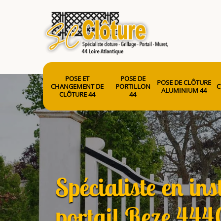
POSE ET
POSE DE
POSE DE CLÔTURE
CHANGEMENT DE
PORTILLON
C
ALUMINIUM 44
CLÔTURE 44
44
Spécialiste en ins
portail Reze 44