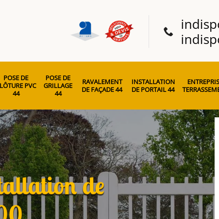
indisp
indisp
POSE DE
POSE DE
RAVALEMENT
INSTALLATION
ENTREPRIS
LÔTURE PVC
GRILLAGE
DE FAÇADE 44
DE PORTAIL 44
TERRASSEME
44
44
tallation de
400