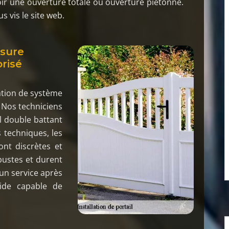
oir une ouverture totale ou ouverture piétonne.
 vis le site web.
ssure
orisé
lation de système
 Nos techniciens
il double battant
 techniques, les
ont discrètes et
bustes et durent
un service après
lide capable de