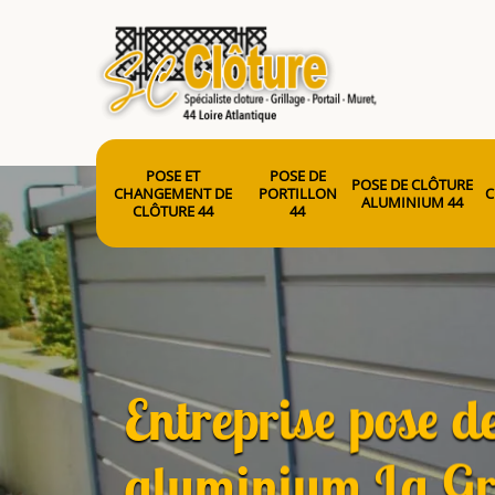
POSE ET
POSE DE
POSE DE CLÔTURE
CHANGEMENT DE
PORTILLON
C
ALUMINIUM 44
CLÔTURE 44
44
Entreprise pose de
aluminium La Gr