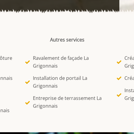
Autres services
lôture
Ravalement de façade La
Créa
Grigonnais
Gri
onnais
Installation de portail La
Créa
Grigonnais
Inst
Entreprise de terrassement La
Gri
Grigonnais
nnais