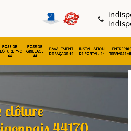
indisp
indisp
POSE DE
POSE DE
RAVALEMENT
INSTALLATION
ENTREPRIS
LÔTURE PVC
GRILLAGE
DE FAÇADE 44
DE PORTAIL 44
TERRASSEME
44
44
 clôture
igonnais 44170