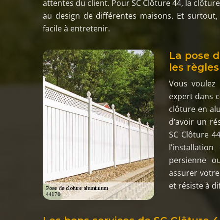
attentes du client. Pour SC Clôture 44, la clôtu
au design de différentes maisons. Et surtout, 
facile à entretenir.
La pose d
les règles
Vous voulez 
expert dans ce
clôture en alu
d’avoir un ré
SC Clôture 44
l’installati
persienne ou
assurer votre
et résiste à d