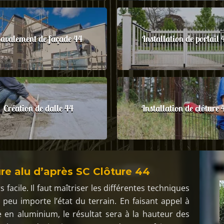
avalement de façade 44
Installation de portail 
Création de dalle 44
Installation de clôture 
re alu d’après SC Clôture 44
 facile. Il faut maîtriser les différentes techniques
 peu importe l’état du terrain. En faisant appel à
e en aluminium, le résultat sera à la hauteur des