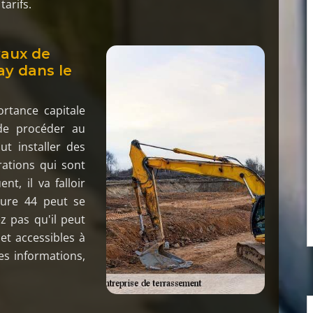
tarifs.
vaux de
ay dans le
rtance capitale
e de procéder au
ut installer des
rations qui sont
t, il va falloir
ture 44 peut se
z pas qu'il peut
et accessibles à
es informations,