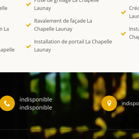
Pose de grillage La Chapelle
elle
Launay
Créa
Lau
Ravalement de façade La
m La
Chapelle Launay
Inst
Cha
Installation de portail La Chapelle
hapelle
Launay
indisponible
indispo
indisponible