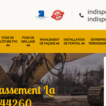
indisp
indisp
POSE DE
POSE DE
RAVALEMENT
INSTALLATION
ENTREPRIS
LÔTURE PVC
GRILLAGE
DE FAÇADE 44
DE PORTAIL 44
TERRASSEME
44
44
rassement La
y 44260