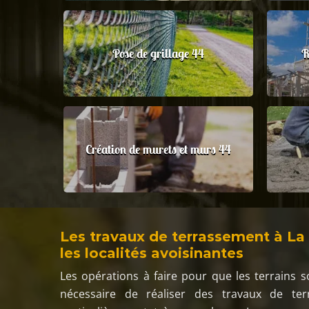
Pose de grillage 44
R
Création de murets et murs 44
Les travaux de terrassement à La
les localités avoisinantes
Les opérations à faire pour que les terrains s
nécessaire de réaliser des travaux de te