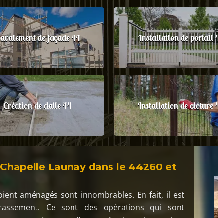
avalement de façade 44
Installation de portail 
Création de dalle 44
Installation de clôture 
 Chapelle Launay dans le 44260 et
oient aménagés sont innombrables. En fait, il est
rrassement. Ce sont des opérations qui sont