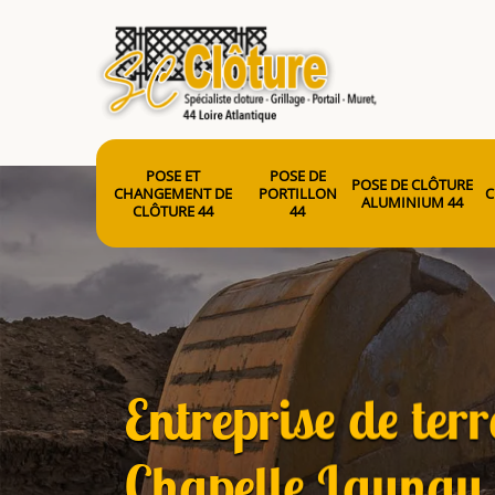
POSE ET
POSE DE
POSE DE CLÔTURE
CHANGEMENT DE
PORTILLON
C
ALUMINIUM 44
CLÔTURE 44
44
Entreprise de ter
Chapelle Launa