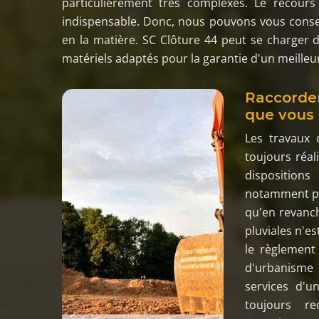
particulièrement très complexes. Le recour
indispensable. Donc, nous pouvons vous consei
en la matière. SC Clôture 44 peut se charger d
matériels adaptés pour la garantie d'un meilleur
Raccordem
que vous 
Les travaux 
toujours réal
disposition
notamment pou
qu'en revanc
pluviales n'e
le règlement
d'urbanisme
services d'u
toujours r