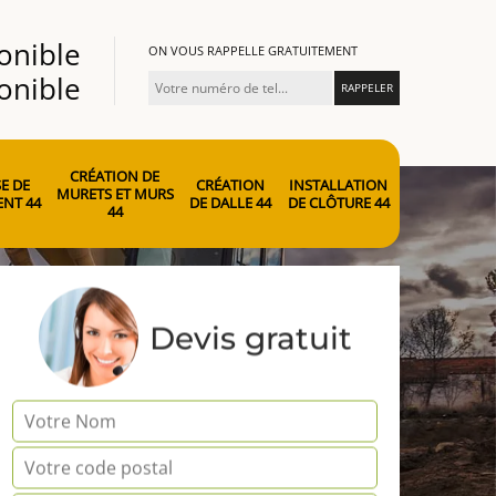
onible
ON VOUS RAPPELLE GRATUITEMENT
onible
CRÉATION DE
E DE
CRÉATION
INSTALLATION
MURETS ET MURS
NT 44
DE DALLE 44
DE CLÔTURE 44
44
Devis gratuit