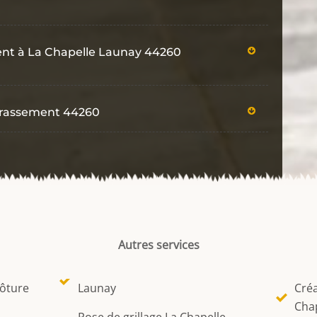
ent à La Chapelle Launay 44260
errassement 44260
Autres services
lôture
Launay
Créa
Cha