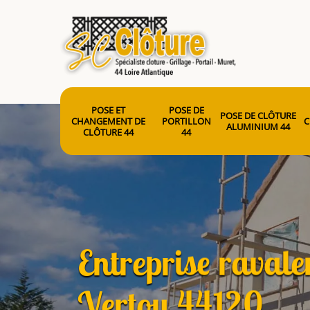
POSE ET
POSE DE
POSE DE CLÔTURE
CHANGEMENT DE
PORTILLON
C
ALUMINIUM 44
CLÔTURE 44
44
Entreprise raval
Vertou 44120