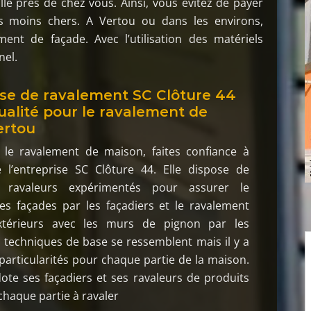
llé près de chez vous. Ainsi, vous évitez de payer
ifs moins chers. A Vertou ou dans les environs,
ment de façade. Avec l’utilisation des matériels
nel.
ise de ravalement SC Clôture 44
qualité pour le ravalement de
ertou
r le ravalement de maison, faites confiance à
e l’entreprise SC Clôture 44. Elle dispose de
t ravaleurs expérimentés pour assurer le
es façades par les façadiers et le ravalement
térieurs avec les murs de pignon par les
s techniques de base se ressemblent mais il y a
particularités pour chaque partie de la maison.
dote ses façadiers et ses ravaleurs de produits
chaque partie à ravaler