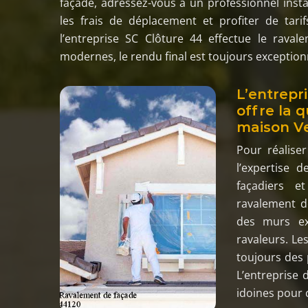
façade, adressez-vous à un professionnel insta
les frais de déplacement et profiter de tar
l’entreprise SC Clôture 44 effectue le ravale
modernes, le rendu final est toujours exception
L’entrepr
offre la 
maison V
Pour réalise
l’expertise d
façadiers e
ravalement d
des murs ex
ravaleurs. Le
toujours des 
L’entreprise 
idoines pour 