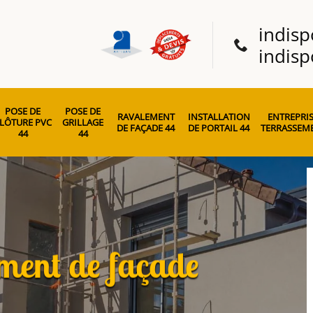
indisp
indisp
POSE DE
POSE DE
RAVALEMENT
INSTALLATION
ENTREPRIS
LÔTURE PVC
GRILLAGE
DE FAÇADE 44
DE PORTAIL 44
TERRASSEME
44
44
ement de façade