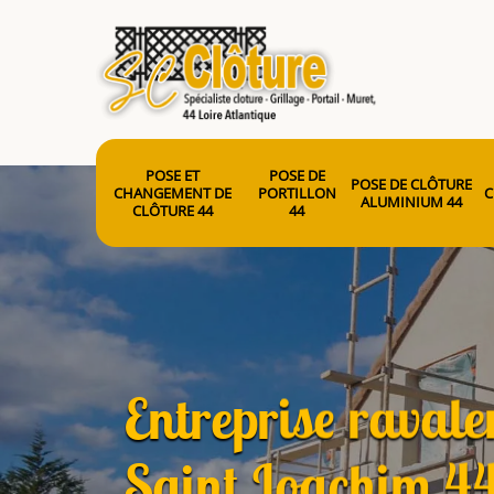
POSE ET
POSE DE
POSE DE CLÔTURE
CHANGEMENT DE
PORTILLON
C
ALUMINIUM 44
CLÔTURE 44
44
Entreprise raval
Saint Joachim 4