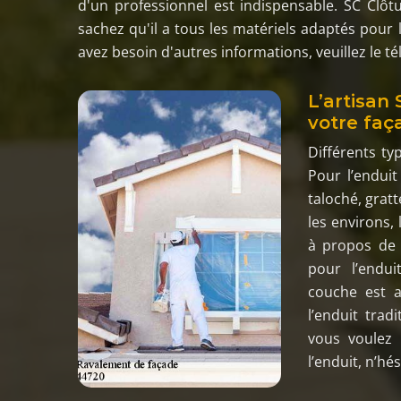
d'un professionnel est indispensable. SC Clô
sachez qu'il a tous les matériels adaptés pour 
avez besoin d'autres informations, veuillez le t
L’artisan
votre faç
Différents ty
Pour l’enduit
taloché, gratt
les environs,
à propos de l
pour l’endui
couche est a
l’enduit trad
vous voulez 
l’enduit, n’hé