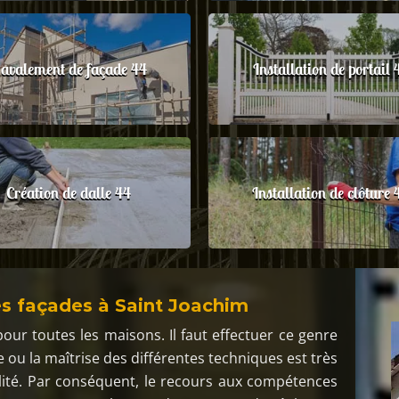
avalement de façade 44
Installation de portail 
Création de dalle 44
Installation de clôture 
es façades à Saint Joachim
our toutes les maisons. Il faut effectuer ce genre
 ou la maîtrise des différentes techniques est très
lité. Par conséquent, le recours aux compétences