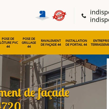
indisp
indisp
POSE DE
POSE DE
RAVALEMENT
INSTALLATION
ENTREPRIS
LÔTURE PVC
GRILLAGE
DE FAÇADE 44
DE PORTAIL 44
TERRASSEME
44
44
ement de façade
4720