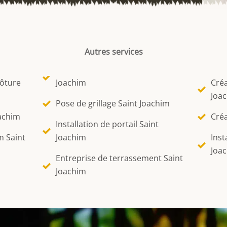
Autres services
lôture
Joachim
Créa
Joa
Pose de grillage Saint Joachim
oachim
Créa
Installation de portail Saint
m Saint
Joachim
Inst
Joa
Entreprise de terrassement Saint
Joachim