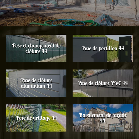
Pose et changement de
Pose de portillon 44
clôture 44
Pose de clôture
Pose de clôture PVC 44
aluminium 44
Ravalement de façade
Pose de grillage 44
44