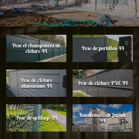
Pose et changement de
Pose de portillon 44
clôture 44
Pose de clôture
Pose de clôture PVC 44
aluminium 44
Ravalement de façade
Pose de grillage 44
44