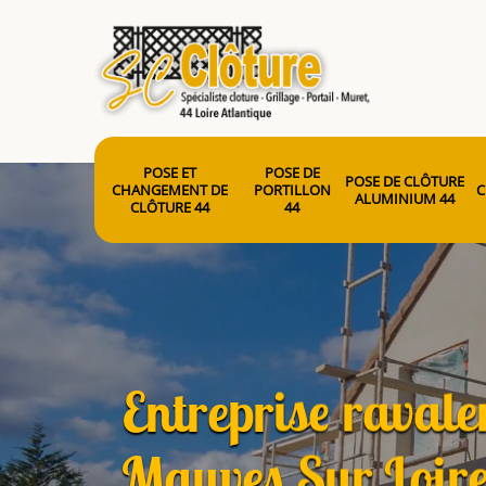
POSE ET
POSE DE
POSE DE CLÔTURE
CHANGEMENT DE
PORTILLON
C
ALUMINIUM 44
CLÔTURE 44
44
Entreprise raval
Mauves Sur Loir