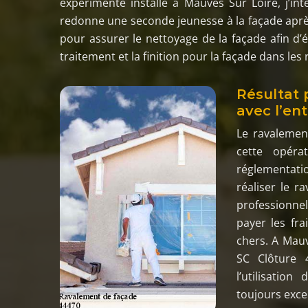
expérimenté installé à Mauves Sur Loire, j’in
redonne une seconde jeunesse à la façade aprè
pour assurer le nettoyage de la façade afin d’él
traitement et la finition pour la façade dans les r
Résultat 
avec l’en
Le ravalement
cette opéra
réglementati
réaliser le r
professionnel 
payer les fra
chers. A Mauv
SC Clôture 
l’utilisatio
toujours exce