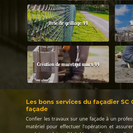
Pose de grillage 44
R
Création de murets et murs 44
Les bons services du façadier SC 
façade
Confier les travaux sur une façade à un profes
matériel pour effectuer l’opération et assure