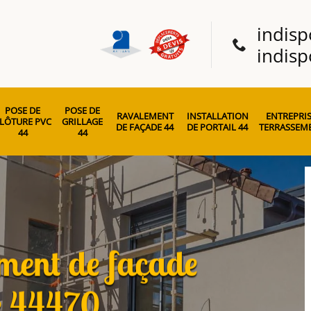
indisp
indisp
POSE DE
POSE DE
RAVALEMENT
INSTALLATION
ENTREPRIS
LÔTURE PVC
GRILLAGE
DE FAÇADE 44
DE PORTAIL 44
TERRASSEME
44
44
ement de façade
e 44470