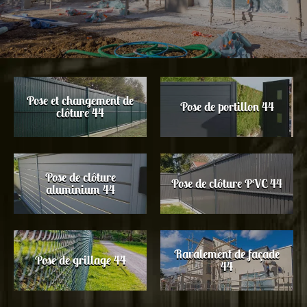
Pose et changement de
Pose de portillon 44
clôture 44
Pose de clôture
Pose de clôture PVC 44
aluminium 44
Ravalement de façade
Pose de grillage 44
44