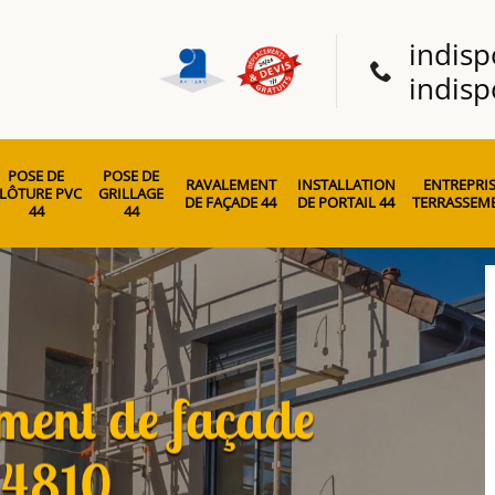
indisp
indisp
POSE DE
POSE DE
RAVALEMENT
INSTALLATION
ENTREPRIS
LÔTURE PVC
GRILLAGE
DE FAÇADE 44
DE PORTAIL 44
TERRASSEME
44
44
ement de façade
44810