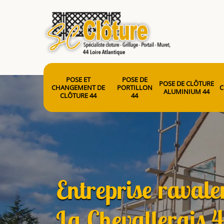
POSE ET
POSE DE
POSE DE CLÔTURE
CHANGEMENT DE
PORTILLON
C
ALUMINIUM 44
CLÔTURE 44
44
Entreprise raval
La Chevallerais 