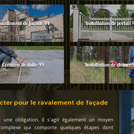
avalement de façade 44
Installation de portail 
Création de dalle 44
Installation de clôture 
acter pour le ravalement de façade
 une obligation. Il s'agit également un moyen
ail complexe qui comporte quelques étapes dont