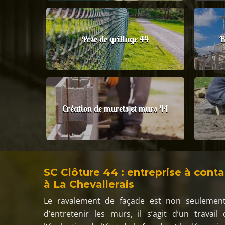
Pose de grillage 44
R
Création de murets et murs 44
SC Clôture 44 : entreprise à cont
à La Chevallerais
Le ravalement de façade est non seulement
d’entretenir les murs, il s’agit d’un trav