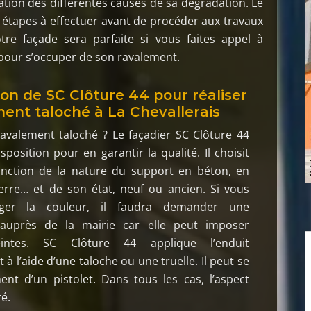
ination des différentes causes de sa dégradation. Le
s étapes à effectuer avant de procéder aux travaux
otre façade sera parfaite si vous faites appel à
s pour s’occuper de son ravalement.
ion de SC Clôture 44 pour réaliser
ment taloché à La Chevallerais
avalement taloché ? Le façadier SC Clôture 44
sposition pour en garantir la qualité. Il choisit
fonction de la nature du support en béton, en
erre… et de son état, neuf ou ancien. Si vous
ger la couleur, il faudra demander une
 auprès de la mairie car elle peut imposer
eintes. SC Clôture 44 applique l’enduit
à l’aide d’une taloche ou une truelle. Il peut se
ent d’un pistolet. Dans tous les cas, l’aspect
ré.