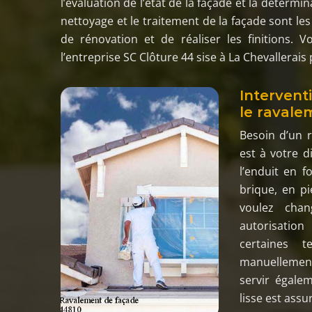
l’évaluation de l’état de la façade et la déterm
nettoyage et le traitement de la façade sont le
de rénovation et de réaliser les finitions. V
l’entreprise SC Clôture 44 sise à La Chevallerai
Intervent
le ravale
Besoin d’un r
est à votre di
l’enduit en 
brique, en pi
voulez chan
autorisation
certaines t
manuellement 
servir égalem
lisse est assu