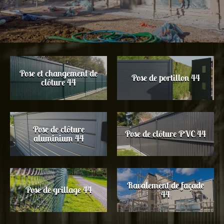
Pose et changement de
Pose de portillon 44
clôture 44
Pose de clôture
Pose de clôture PVC 44
aluminium 44
Ravalement de façade
Pose de grillage 44
44