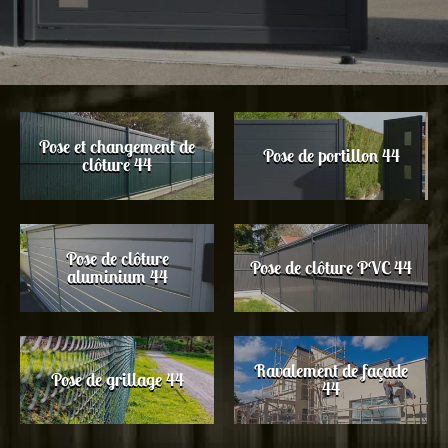
Pose et changement de
Pose de portillon 44
clôture 44
Pose de clôture
Pose de clôture PVC 44
aluminium 44
Ravalement de façade
Pose de grillage 44
44