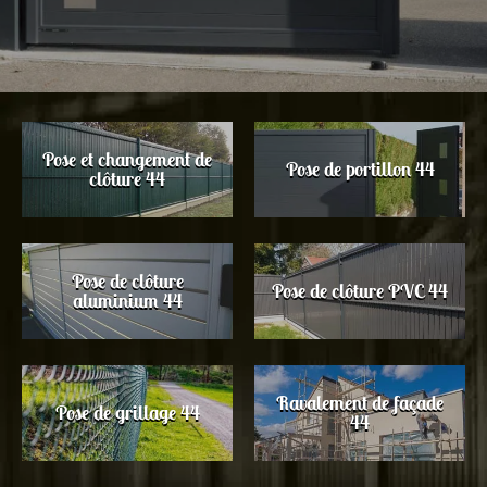
Pose et changement de
Pose de portillon 44
clôture 44
Pose de clôture
Pose de clôture PVC 44
aluminium 44
Ravalement de façade
Pose de grillage 44
44