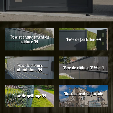
Pose et changement de
Pose de portillon 44
clôture 44
Pose de clôture
Pose de clôture PVC 44
aluminium 44
Ravalement de façade
Pose de grillage 44
44