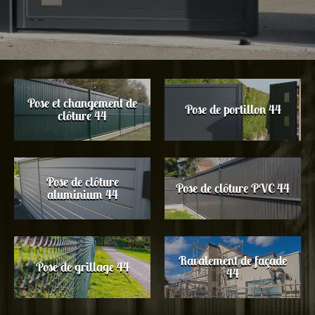
Pose et changement de
Pose de portillon 44
clôture 44
Pose de clôture
Pose de clôture PVC 44
aluminium 44
Ravalement de façade
Pose de grillage 44
44