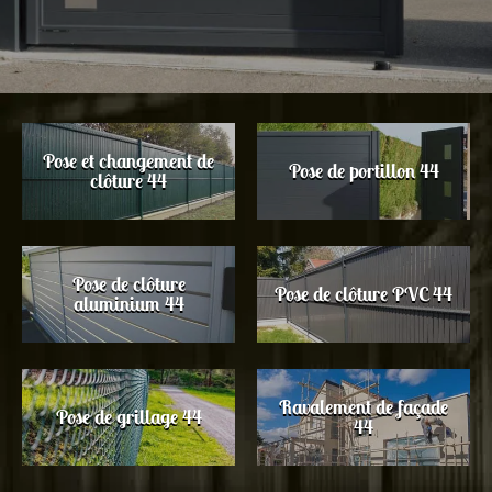
Pose et changement de
Pose de portillon 44
clôture 44
Pose de clôture
Pose de clôture PVC 44
aluminium 44
Ravalement de façade
Pose de grillage 44
44