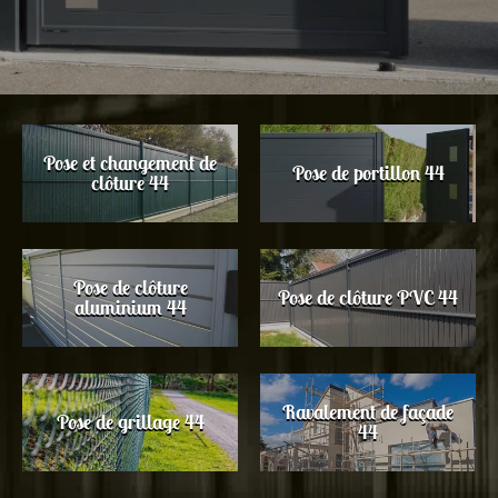
Pose et changement de
Pose de portillon 44
clôture 44
Pose de clôture
Pose de clôture PVC 44
aluminium 44
Ravalement de façade
Pose de grillage 44
44