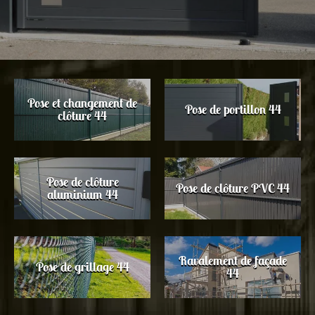
Pose et changement de
Pose de portillon 44
clôture 44
Pose de clôture
Pose de clôture PVC 44
aluminium 44
Ravalement de façade
Pose de grillage 44
44