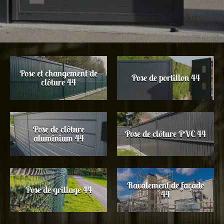
Pose et changement de
Pose de portillon 44
clôture 44
Pose de clôture
Pose de clôture PVC 44
aluminium 44
Ravalement de façade
Pose de grillage 44
44